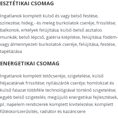
ESZTÉTIKAI CSOMAG
Ingatlanok komplett külső és vagy belső festése,
színezése; hideg,- és meleg burkolatok cseréje, frissítése;
balkonok, erkélyek felújítása; külső-belső asztalos
munkák; belső lépcső, galéria kiépítése, felújítása; födém-
vagy álmennyezeti burkolatok cseréje, felújítása, festése,
tapétázása
ENERGETIKAI CSOMAG
Ingatlanok komplett tetőcseréje, szigetelése, külső
héjazatának frissítése; nyílászárók cseréje; homlokzat és
külső falazat többféle technológiával történő szigetelése;
egyéb belső szigetelés; megújuló energetikai fejlesztések,
pl.: napelem rendszerek komplett kivitelezése; komplett
fűtéskorszerűsítés, radiátor és kazáncsere