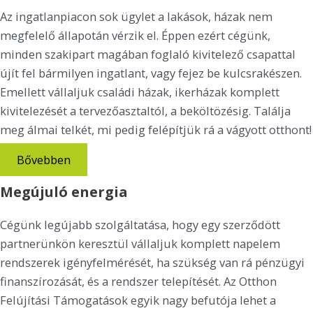
Az ingatlanpiacon sok ügylet a lakások, házak nem
megfelelő állapotán vérzik el. Éppen ezért cégünk,
minden szakipart magában foglaló kivitelező csapattal
újít fel bármilyen ingatlant, vagy fejez be kulcsrakészen.
Emellett vállaljuk családi házak, ikerházak komplett
kivitelezését a tervezőasztaltól, a beköltözésig. Találja
meg álmai telkét, mi pedig felépítjük rá a vágyott otthont!​
Bővebben
Megújuló energia
Cégünk legújabb szolgáltatása, hogy egy szerződött
partnerünkön keresztül vállaljuk komplett napelem
rendszerek igényfelmérését, ha szükség van rá pénzügyi
finanszírozását, és a rendszer telepítését. Az Otthon
Felújítási Támogatások egyik nagy befutója lehet a