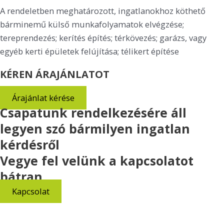
A rendeletben meghatározott, ingatlanokhoz köthető
bárminemű külső munkafolyamatok elvégzése;
tereprendezés; kerítés építés; térkövezés; garázs, vagy
egyéb kerti épületek felújítása; télikert építése
KÉREN ÁRAJÁNLATOT
Árajánlat kérése
Csapatunk rendelkezésére áll
legyen szó bármilyen ingatlan
kérdésről
Vegye fel velünk a kapcsolatot
bátran
Kapcsolat
Copyright © 2026 Èden House Kft.